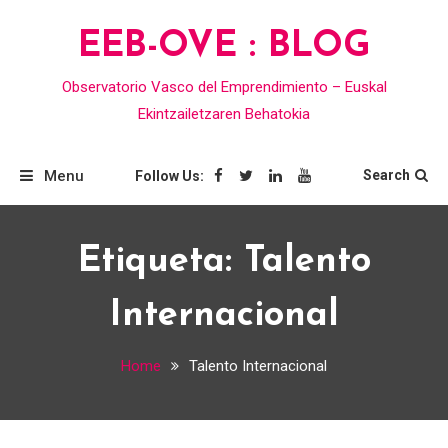
Skip
EEB-OVE : BLOG
to
content
Observatorio Vasco del Emprendimiento – Euskal
Ekintzailetzaren Behatokia
Menu
Search
Follow Us:
Etiqueta:
Talento
Internacional
Home
Talento Internacional